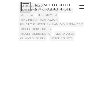
ALESSIO LO BELLO
ARCHITETTURA CONTEMPORANEA SICILIA
BAGHERIA
HISTORIC VILLA
PRINCIPESSA VITTORIA ALLIATA
PRINCIPESSA VITTORIA ALLIATA DI VILLAFRANCA E
Leggi Tutto
VALGUARNERA
PROGETTO DI RECUPERO
PROGETTO DI RESTAURO
VILLA DI LUSSO
VILLA VALGUARNERA
VITTORIA ALLIATA