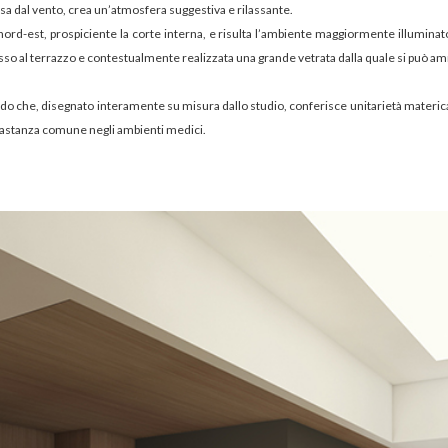
sa dal vento, crea un’atmosfera suggestiva e rilassante.
o nord-est, prospiciente la corte interna, e risulta l’ambiente maggiormente illuminat
esso al terrazzo e contestualmente realizzata una grande vetrata dalla quale si può amm
do che, disegnato interamente su misura dallo studio, conferisce unitarietà materica 
bbastanza comune negli ambienti medici.