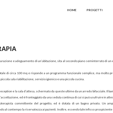
HOME
PROGETTI
RAPIA
rutturazione e adeguamento di un’abitazione, sita al secondo piano seminterrato di un 
totale di circa 100 mq e risponde a un programma funzionale semplice, ma molto pr
 piccola sala riabilitazione, servizio igienico e una piccola cucina.
reception e la sala d’attesa, schermato da queste ultime da un arredo bifacciale. Il ba
ll’accettazione, ed è fronteggiato da una seduta continua di cui si può usufruire in atte
sioterapista committente del progetto, ed è dotata di un bagno privato. Un ampia
ndo al contempo la riservatezza ai pazienti. Inoltre, essendo tale infisso prospiciente 