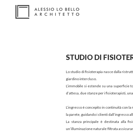
STUDIO DI FISIOTE
Lo studio di fisioterapia nasce dalla rist
giardino intercluso.
L’immobile si estende su una superficie 
d’attesa, due stanze per i fisioterapisti, una
L’ingresso è concepito in continuità con la 
la parete, guidando i clienti dall’ingresso a
La stanza principale è destinata alla fi
un’illuminazione naturale filtrata assicura