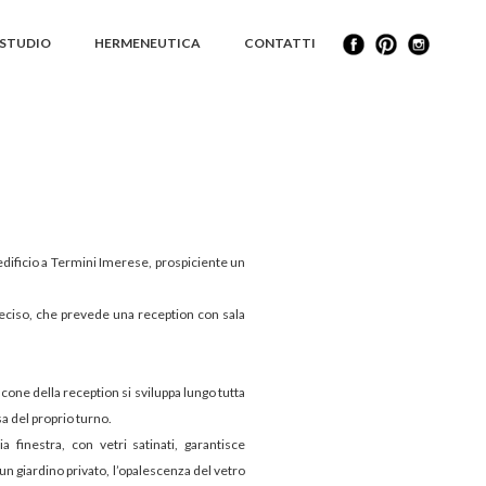
STUDIO
HERMENEUTICA
CONTATTI
edificio a Termini Imerese, prospiciente un
eciso, che prevede una reception con sala
ncone della reception si sviluppa lungo tutta
sa del proprio turno.
 finestra, con vetri satinati, garantisce
un giardino privato, l’opalescenza del vetro