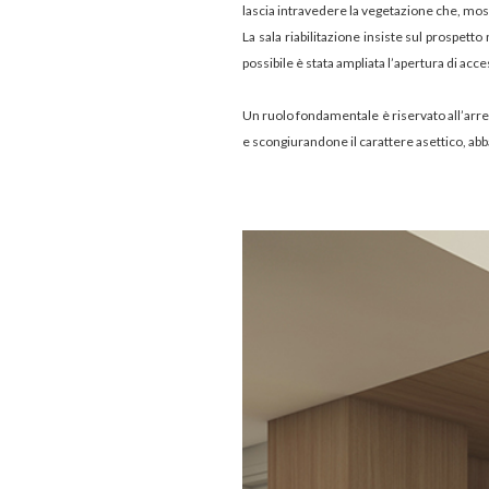
lascia intravedere la vegetazione che, mos
La sala riabilitazione insiste sul prospett
possibile è stata ampliata l’apertura di acc
Un ruolo fondamentale è riservato all’arre
e scongiurandone il carattere asettico, a