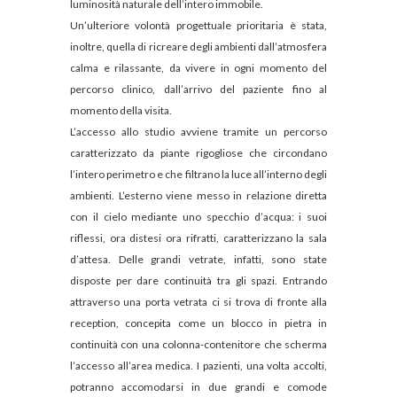
luminosità naturale dell’intero immobile.
Un’ulteriore volontà progettuale prioritaria è stata,
inoltre, quella di ricreare degli ambienti dall’atmosfera
calma e rilassante, da vivere in ogni momento del
percorso clinico, dall’arrivo del paziente fino al
momento della visita.
L’accesso allo studio avviene tramite un percorso
caratterizzato da piante rigogliose che circondano
l’intero perimetro e che filtrano la luce all’interno degli
ambienti. L’esterno viene messo in relazione diretta
con il cielo mediante uno specchio d’acqua: i suoi
riflessi, ora distesi ora rifratti, caratterizzano la sala
d’attesa. Delle grandi vetrate, infatti, sono state
disposte per dare continuità tra gli spazi. Entrando
attraverso una porta vetrata ci si trova di fronte alla
reception, concepita come un blocco in pietra in
continuità con una colonna-contenitore che scherma
l’accesso all’area medica. I pazienti, una volta accolti,
potranno accomodarsi in due grandi e comode