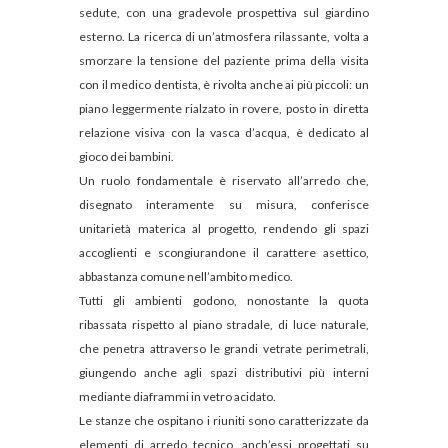
sedute, con una gradevole prospettiva sul giardino
esterno. La ricerca di un’atmosfera rilassante, volta a
smorzare la tensione del paziente prima della visita
con il medico dentista, è rivolta anche ai più piccoli: un
piano leggermente rialzato in rovere, posto in diretta
relazione visiva con la vasca d’acqua, è dedicato al
gioco dei bambini.
Un ruolo fondamentale è riservato all’arredo che,
disegnato interamente su misura, conferisce
unitarietà materica al progetto, rendendo gli spazi
accoglienti e scongiurandone il carattere asettico,
abbastanza comune nell’ambito medico.
Tutti gli ambienti godono, nonostante la quota
ribassata rispetto al piano stradale, di luce naturale,
che penetra attraverso le grandi vetrate perimetrali,
giungendo anche agli spazi distributivi più interni
mediante diaframmi in vetro acidato.
Le stanze che ospitano i riuniti sono caratterizzate da
elementi di arredo tecnico, anch’essi progettati su