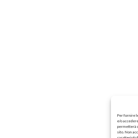
Per fornire 
e/o accedere 
permetterà d
sito. Non ac
caratteristic