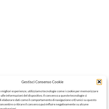
Gestisci Consenso Cookie
le migliori esperienze, utilizziamo tecnologie come i cookie per memorizzare
alle informazioni del dispositivo. Il consenso a queste tecnologie ci
i elaborare dati come il comportamento di navigazione o ID unici su questo
consentire o ritirare il consenso può influire negativamente su alcune
he e funzioni.