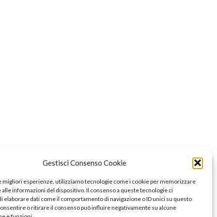
Gestisci Consenso Cookie
le migliori esperienze, utilizziamo tecnologie come i cookie per memorizzare
alle informazioni del dispositivo. Il consenso a queste tecnologie ci
i elaborare dati come il comportamento di navigazione o ID unici su questo
consentire o ritirare il consenso può influire negativamente su alcune
he e funzioni.