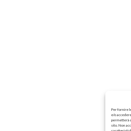
Per fornire 
e/o accedere 
permetterà d
sito. Non ac
caratteristic