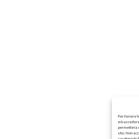
Per fornire 
e/o accedere 
permetterà d
sito. Non ac
caratteristic