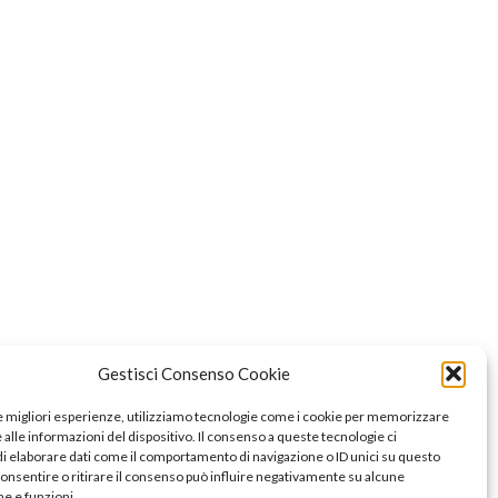
Gestisci Consenso Cookie
le migliori esperienze, utilizziamo tecnologie come i cookie per memorizzare
alle informazioni del dispositivo. Il consenso a queste tecnologie ci
i elaborare dati come il comportamento di navigazione o ID unici su questo
consentire o ritirare il consenso può influire negativamente su alcune
he e funzioni.